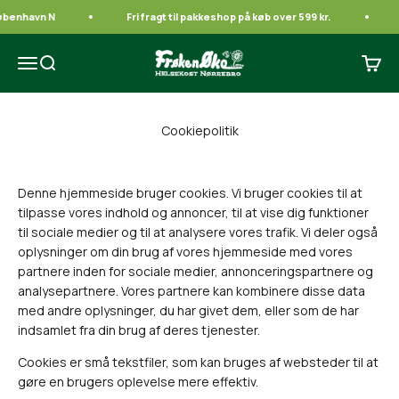
Spring til indhold
øbenhavn N
Fri fragt til pakkeshop på køb over 599 kr.
Frøken Øko
Åbn navigationsmenu
Åbn søgefunktion
Åbn i
Cookiepolitik
Denne hjemmeside bruger cookies. Vi bruger cookies til at
tilpasse vores indhold og annoncer, til at vise dig funktioner
til sociale medier og til at analysere vores trafik. Vi deler også
oplysninger om din brug af vores hjemmeside med vores
partnere inden for sociale medier, annonceringspartnere og
analysepartnere. Vores partnere kan kombinere disse data
med andre oplysninger, du har givet dem, eller som de har
indsamlet fra din brug af deres tjenester.
Cookies er små tekstfiler, som kan bruges af websteder til at
gøre en brugers oplevelse mere effektiv.