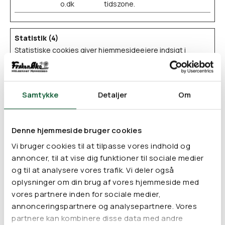
o.dk
tidszone.
Statistik (4)
Statistiske cookies giver hjemmesideejere indsigt i
brugernes interaktion med hjemmesiden, ved at indsamle
og rapportere oplysninger anonymt.
Navn
Udbyder
Formål
Maksimal
Samtykke
Detaljer
Om
opbevarings
_ga
Google
Registrerer et unikt
2 år
Denne hjemmeside bruger cookies
ID, der anvendes til at
føre statistik over
Vi bruger cookies til at tilpasse vores indhold og
hvordan den
annoncer, til at vise dig funktioner til sociale medier
besøgende bruger
og til at analysere vores trafik. Vi deler også
hjemmesiden.
oplysninger om din brug af vores hjemmeside med
_ga_#
Google
Anvendes af Google
2 år
vores partnere inden for sociale medier,
Analytics til at
annonceringspartnere og analysepartnere. Vores
indsamle data om
partnere kan kombinere disse data med andre
antallet af gange en