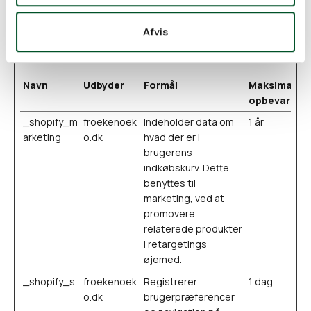
Marketing cookies bruges til at spore brugere på tværs af
websites. Hensigten er at vise annoncer, der er relevante
Afvis
og engagerende for den enkelte bruger, og dermed mere
værdifulde for udgivere og tredjeparts-annoncører.
Navn
Udbyder
Formål
Maksimal
opbevarings
_shopify_m
froekenoek
Indeholder data om
1 år
arketing
o.dk
hvad der er i
brugerens
indkøbskurv. Dette
benyttes til
marketing, ved at
promovere
relaterede produkter
i retargetings
øjemed.
_shopify_s
froekenoek
Registrerer
1 dag
o.dk
brugerpræferencer