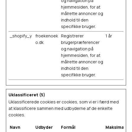
og navigation på
hjemmesiden, for at
målrette annoncer og
indhold til den
specifikke bruger.
_shopify_y
froekenoek
Registrerer
1 år
o.dk
brugerpræferencer
og navigation på
hjemmesiden, for at
målrette annoncer og
indhold til den
specifikke bruger.
Uklassificeret (5)
Uklassificerede cookies er cookies, som vi er i færd med
at klassificere sammen med udbyderne af de enkelte
cookies.
Navn
Udbyder
Formål
Maksimal