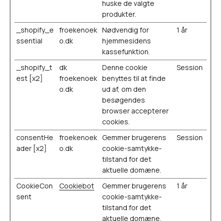
huske de valgte
produkter.
_shopify_e
froekenoek
Nødvendig for
1 år
ssential
o.dk
hjemmesidens
kassefunktion.
_shopify_t
dk
Denne cookie
Session
est [x2]
froekenoek
benyttes til at finde
o.dk
ud af, om den
besøgendes
browser accepterer
cookies.
consentHe
froekenoek
Gemmer brugerens
Session
ader [x2]
o.dk
cookie-samtykke-
tilstand for det
aktuelle domæne.
CookieCon
Cookiebot
Gemmer brugerens
1 år
sent
cookie-samtykke-
tilstand for det
aktuelle domæne.