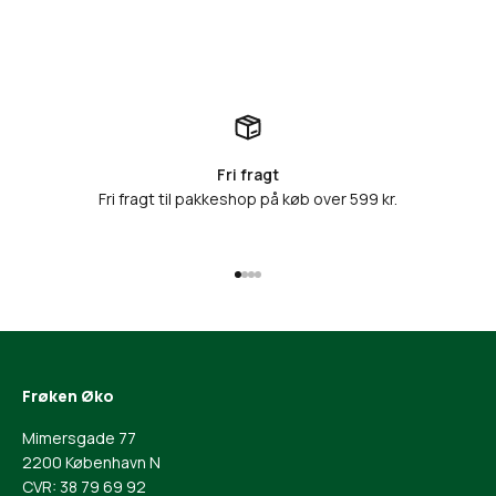
Fri fragt
Fri fragt til pakkeshop på køb over 599 kr.
Gå til element 1
Gå til element 2
Gå til element 3
Gå til element 4
Frøken Øko
Mimersgade 77
2200 København N
CVR: 38 79 69 92