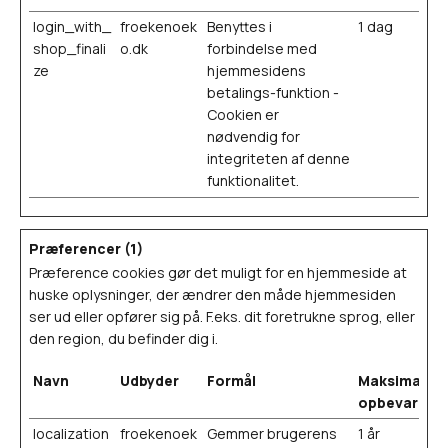
login_with_
froekenoek
Benyttes i
1 dag
shop_finali
o.dk
forbindelse med
ze
hjemmesidens
betalings-funktion -
Cookien er
nødvendig for
integriteten af denne
funktionalitet.
Præferencer (1)
Præference cookies gør det muligt for en hjemmeside at
huske oplysninger, der ændrer den måde hjemmesiden
ser ud eller opfører sig på. F.eks. dit foretrukne sprog, eller
den region, du befinder dig i.
Navn
Udbyder
Formål
Maksimal
opbevarings
localization
froekenoek
Gemmer brugerens
1 år