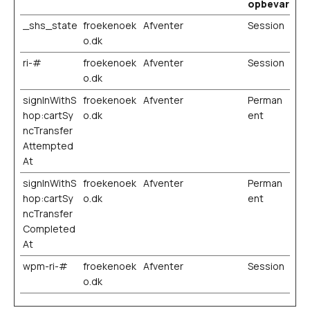
opbevarings
_shs_state
froekenoek
Afventer
Session
o.dk
ri-#
froekenoek
Afventer
Session
o.dk
signInWithS
froekenoek
Afventer
Perman
hop:cartSy
o.dk
ent
ncTransfer
Attempted
At
signInWithS
froekenoek
Afventer
Perman
hop:cartSy
o.dk
ent
ncTransfer
Completed
At
wpm-ri-#
froekenoek
Afventer
Session
o.dk