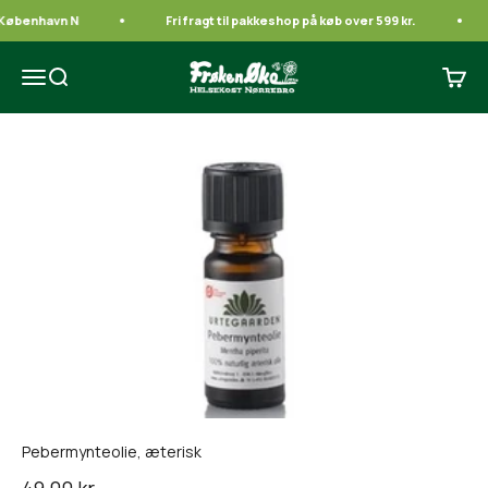
Spring til indhold
 København N
Fri fragt til pakkeshop på køb over 599 kr.
Frøken Øko
Åbn navigationsmenu
Åbn søgefunktion
Åbn i
Pebermynteolie, æterisk
Salgspris