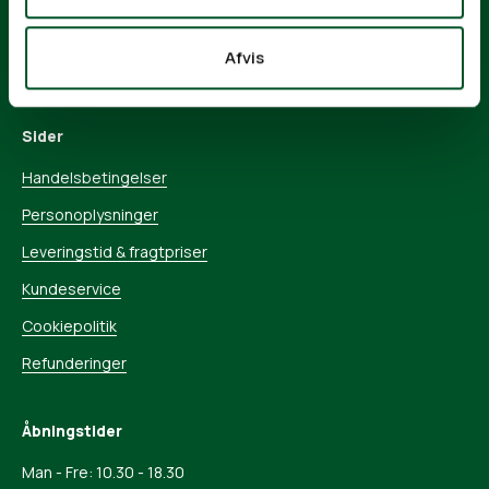
CVR: 38 79 69 92
Tlf.
+45 32 11 22 00
Afvis
kundeservice@froekenoeko.dk
Sider
Handelsbetingelser
Personoplysninger
Leveringstid & fragtpriser
Kundeservice
Cookiepolitik
Refunderinger
Åbningstider
Man - Fre: 10.30 - 18.30