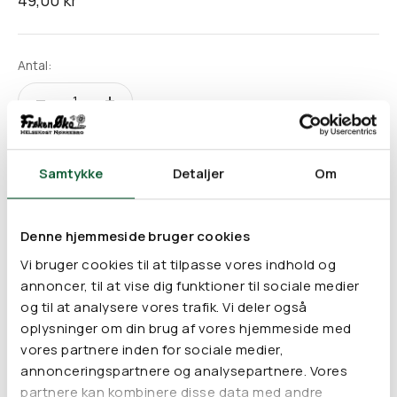
49,00 kr
Antal:
Føj til indkøbskurv
Samtykke
Detaljer
Om
Denne hjemmeside bruger cookies
Ingredienser:
Mentha Piperita Oil*
Vi bruger cookies til at tilpasse vores indhold og
Er der angivet en * ved en ingrediens, er den 100%
annoncer, til at vise dig funktioner til sociale medier
økologisk
og til at analysere vores trafik. Vi deler også
Allergener:
oplysninger om din brug af vores hjemmeside med
Limonene
vores partnere inden for sociale medier,
Linalool
annonceringspartnere og analysepartnere. Vores
partnere kan kombinere disse data med andre