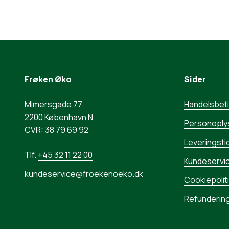
Frøken Øko
Sider
Mimersgade 77
Handelsbet
2200 København N
Personoply
CVR: 38 79 69 92
Leveringstid
Tlf.
+45 32 11 22 00
Kundeservi
kundeservice@froekenoeko.dk
Cookiepolit
Refunderin