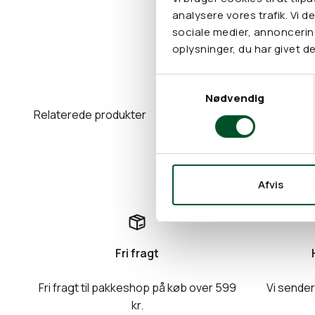
analysere vores trafik. Vi 
sociale medier, annonceri
oplysninger, du har givet de
Samtykkevalg
Nødvendig
Afvis
Fri fragt
Fri fragt til pakkeshop på køb over 599
Vi sender
kr.