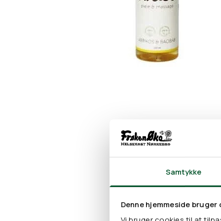
Samtykke
Denne hjemmeside bruger 
Vi bruger cookies til at tilp