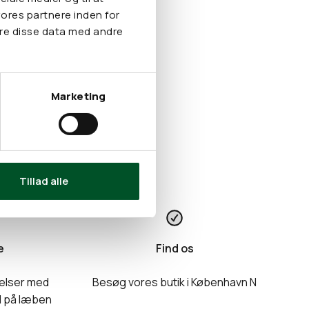
olie)
vores partnere inden for
re disse data med andre
Marketing
Tillad alle
e
Find os
delser med
Besøg vores butik i København N
l på læben