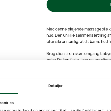
Med denne plejende massageolie kan 
hud. Den unikke sammensætning af 
olier sikrer nemlig, at dit barns hud 
Brug olien til en skøn omgang baby
baby. Du kan f.eks. lave en berolige
forælder/barn-tid. Olien kan med sto
kan bidrage med næring til huden.
Olien hverken fedter eller tilstoppe
Detaljer
Ingredienser:
cookies
Prunus Armeniaca Kernel Oil* (abrik
asse vores indhold og annoncer, til at vise dig funktioner til so