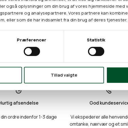
Camellia Oleifera Seed Oil* (kamelia
deler også oplysninger om din brug af vores hjemmeside med 
Coconut Nucifera Oil* (kokos)
ngspartnere og analysepartnere. Vores partnere kan kombine
Adansonia Digitata Oil* (baobab)
m, eller som de har indsamlet fra din brug af deres tjenester.
Avena Sativa Kernel Oil* (havre)
Præferencer
Statistik
Tillad valgte
Hurtig afsendelse
God kundeservic
 din ordre indenfor 1-3 dage
Vi ekspederer alle henven
omtanke, nærvær og et smi