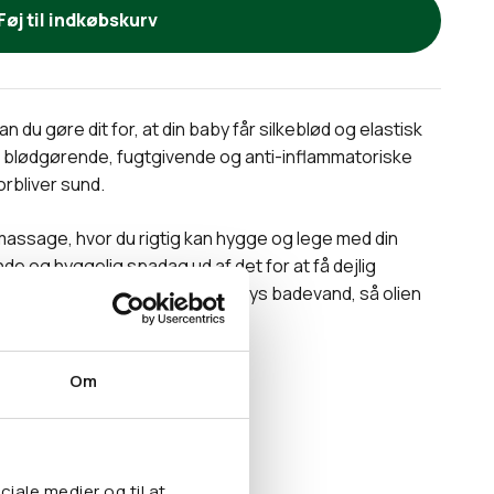
Føj til indkøbskurv
du gøre dit for, at din baby får silkeblød og elastisk
blødgørende, fugtgivende og anti-inflammatoriske
forbliver sund.
massage, hvor du rigtig kan hygge og lege med din
nde og hyggelig spadag ud af det for at få dejlig
r fordel også tilføjes til din babys badevand, så olien
r barnets porer.
Om
os)
ciale medier og til at