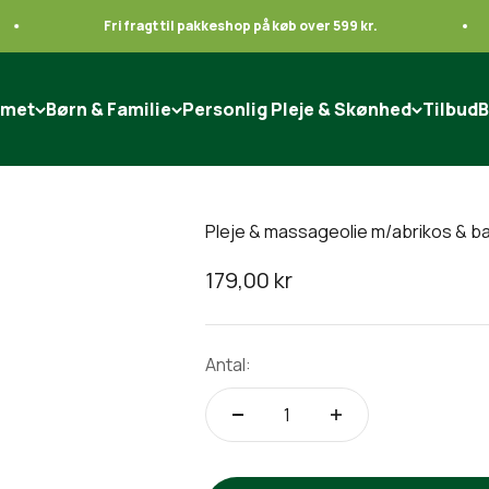
Fri fragt til pakkeshop på køb over 599 kr.
mmet
Børn & Familie
Personlig Pleje & Skønhed
Tilbud
B
Pleje & massageolie m/abrikos & b
Salgspris
179,00 kr
Antal: