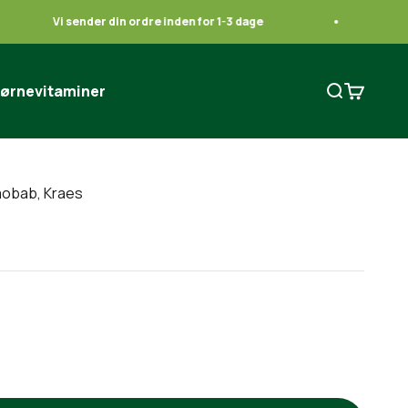
Vi sender din ordre inden for 1-3 dage
G
ørnevitaminer
Åbn søgefun
Åbn indk
aobab, Kraes