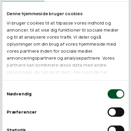
silikonepakning i lågets kant. Den lukker på den måde tæt,
men er ikke 100% vandtæt.
Denne hjemmeside bruger cookies
Madkassen passer perfekt i størrelse til et måltid – f.eks. hvis
Vi bruger cookies til at tilpasse vores indhold og
du har frokost eller aftensmad med på farten.
annoncer, til at vise dig funktioner til sociale medier
PureLunchBox Airtight Kvadrat udmærker sig ved sit enkle
og til at analysere vores trafik. Vi deler også
klassiske design og sin slidstyrke. Med madkassen er du
sikker på at undgå hormonforstyrrende stoffer og ftalater fra
oplysninger om din brug af vores hjemmeside med
plastik, og derudover har du en madkasse som vil holde hele
vores partnere inden for sociale medier,
livet og spare miljøet for en masse unødig
annonceringspartnere og analysepartnere. Vores
engangsemballage i form af folier, staniol, plastikposer og
partnere kan kombinere disse data med andre
anden engangsemballage.
oplysninger, du har givet dem, eller som de har
Materiale:
indsamlet fra din brug af deres tjenester.
Fødevaregodkendt rustfrit stål og silikone
Samtykkevalg
Størrelse:
Nødvendig
155 x 155 x 70 mm. Rummer 1150 ml
Pleje:
Madkassen tåler opvaskemaskine.
Præferencer
Fri fra:
Hormonforstyrrende stoffer, BPA, kemikalier og tungmetaller
Statistik