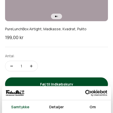
Gå til element 1
Gå til element 2
PureLunchBox Airtight, Madkasse, Kvadrat, Pulito
Salgspris
199,00 kr
Antal:
Føj til indkøbskurv
PureLunchbox Airtight Kvadrat er en praktisk madkasse
Samtykke
Detaljer
Om
fremstillet i fødevaregodkendt rustfrit stål, med en