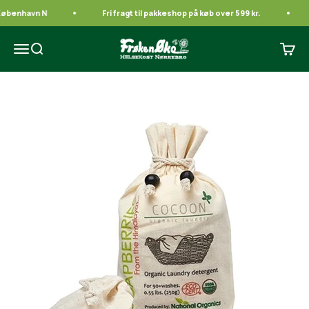
Spring til indhold
København N
Fri fragt til pakkeshop på køb over 599 kr.
Frøken Øko
Åbn navigationsmenu
Åbn søgefunktion
Åbn i