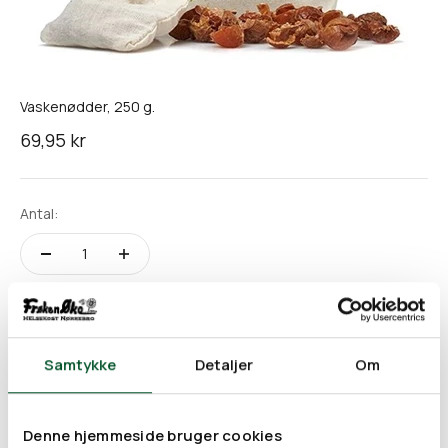
Vaskenødder, 250 g.
Salgspris
69,95 kr
Antal:
Føj til indkøbskurv
Samtykke
Detaljer
Om
Vaskenødder er egentlig bær, hvor nødderne er skilt fra. Her
får du et både naturligt, økologisk og vegansk vaskemiddel,
Denne hjemmeside bruger cookies