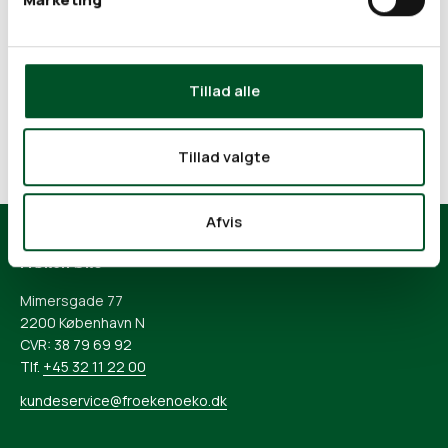
Fri fragt
Fri fragt til pakkeshop på køb over 599 kr.
Tillad alle
Tillad valgte
Gå til element 1
Gå til element 2
Gå til element 3
Gå til element 4
Afvis
Frøken Øko
Mimersgade 77
2200 København N
CVR: 38 79 69 92
Tlf.
+45 32 11 22 00
kundeservice@froekenoeko.dk