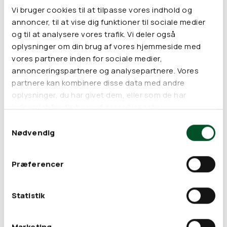
som kan bruges til tøjvask, opvask, som shampoo og til
Vi bruger cookies til at tilpasse vores indhold og
rengøring rundt om i hjemmet.
annoncer, til at vise dig funktioner til sociale medier
Vaskenødderne er velegnet til rengøring grundet deres
og til at analysere vores trafik. Vi deler også
indhold af Saponin, som har en evne til at opløse og fjerne
oplysninger om din brug af vores hjemmeside med
snavs. Saponin vil blive frigjort, når det kommer i kontakt med
vores partnere inden for sociale medier,
vand over 30 grader. Vaskenødderne lægges i en vaskepose
annonceringspartnere og analysepartnere. Vores
og lægges med ind i tromlen, når tøjet vaskes. Du kan med
partnere kan kombinere disse data med andre
fordel bruge 4-5 sæbebær pr. vask. Da vaskenødderne er
yderst skånsomme, kan de også bruges til vask af uld og
oplysninger, du har givet dem, eller som de har
silke.
indsamlet fra din brug af deres tjenester.
Ingredienser:
Samtykkevalg
Sæbebær* (Sapindus Mukorossi)
Nødvendig
Er der angivet en * ved en ingrediens, er den 100%
økologisk
Præferencer
Statistik
Marketing