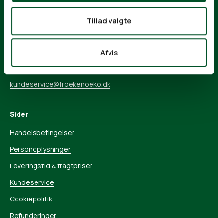
Frøken Øko
Tillad valgte
Mimersgade 77
2200 København N
Afvis
CVR: 38 79 69 92
Tlf.
+45 32 11 22 00
kundeservice@froekenoeko.dk
Sider
Handelsbetingelser
Personoplysninger
Leveringstid & fragtpriser
Kundeservice
Cookiepolitik
Refunderinger