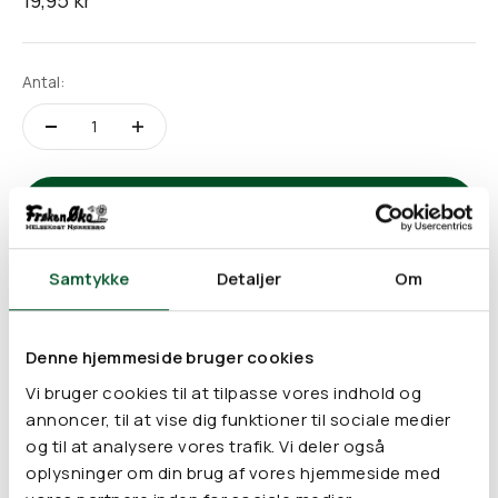
19,95 kr
Antal:
Føj til indkøbskurv
Samtykke
Detaljer
Om
Ved at bruge vatrondeller af økologisk bomuld tager du et
vigtigt skridt i forhold til at passe bedst muligt på både din
hud og på miljøet. Disse vatrondeller fra Simply Gentle er
Denne hjemmeside bruger cookies
lavet af Fairtrade og økologisk bomuld og er helt fri for plastik
Vi bruger cookies til at tilpasse vores indhold og
og træ. Bomulden, som vatrondellerne er lavet af, er
annoncer, til at vise dig funktioner til sociale medier
produceret helt uden sprøjtemidler.
og til at analysere vores trafik. Vi deler også
Vatrondellerne egner sig godt til fjernelse af makeup og
oplysninger om din brug af vores hjemmeside med
neglelak. De kan bruges af både børn og voksne og kan også